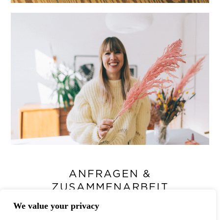
ANFRAGEN &
ZUSAMMENARBEIT
We value your privacy
Hast du ein Projekt im Kopf,das