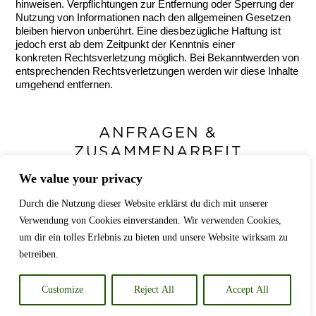
hinweisen. Verpflichtungen zur Entfernung oder Sperrung der
Nutzung von Informationen nach den allgemeinen Gesetzen
bleiben hiervon unberührt. Eine diesbezügliche Haftung ist
jedoch erst ab dem Zeitpunkt der Kenntnis einer
konkreten Rechtsverletzung möglich. Bei Bekanntwerden von
entsprechenden Rechtsverletzungen werden wir diese Inhalte
umgehend entfernen.
ANFRAGEN &
ZUSAMMENARBEIT
We value your privacy
Hast du ein Projekt im Kopf,das
sichtbar werden soll?
Durch die Nutzung dieser Website erklärst du dich mit unserer
Verwendung von Cookies einverstanden. Wir verwenden Cookies,
um dir ein tolles Erlebnis zu bieten und unsere Website wirksam zu
betreiben.
KONTAKT AUFNEHMEN
Customize
Reject All
Accept All
Impressum
|
Datenschutz