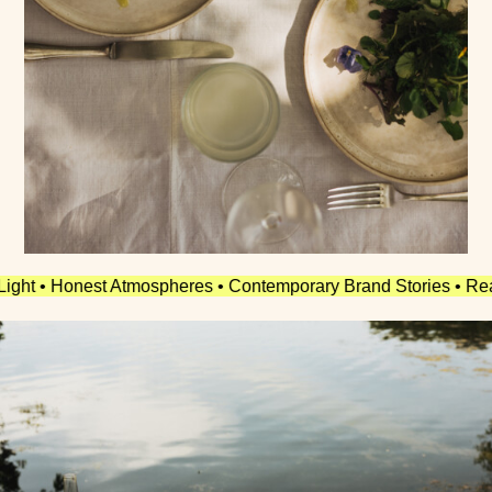
ospheres • Contemporary Brand Stories • Real People • Timeless A