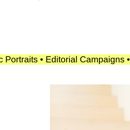
raits • Editorial Campaigns • Natu