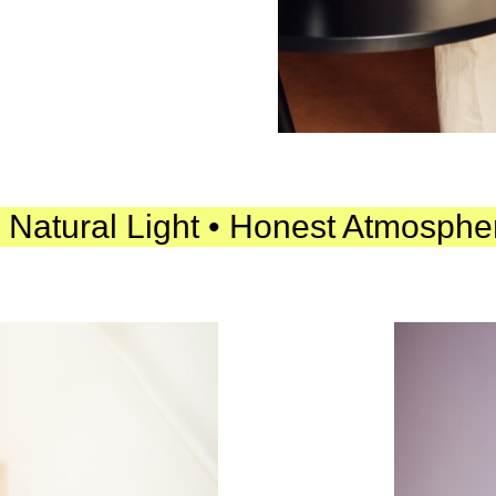
ral Light • Honest Atmospheres • 