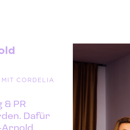
old
MIT CORDELIA
g & PR
rden. Dafür
-Arnold,