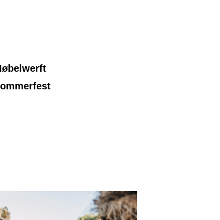
øbelwerft
ommerfest