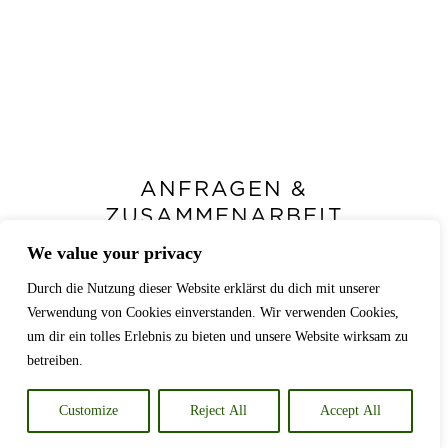
ANFRAGEN &
ZUSAMMENARBEIT
We value your privacy
Hast du ein Projekt im Kopf,das
sichtbar werden soll?
Durch die Nutzung dieser Website erklärst du dich mit unserer
Verwendung von Cookies einverstanden. Wir verwenden Cookies,
um dir ein tolles Erlebnis zu bieten und unsere Website wirksam zu
betreiben.
KONTAKT AUFNEHMEN
Customize
Reject All
Accept All
Impressum
|
Datenschutz