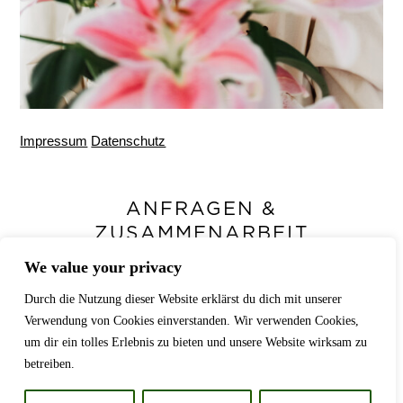
Impressum
Datenschutz
ANFRAGEN &
ZUSAMMENARBEIT
We value your privacy
Hast du ein Projekt im Kopf,das
sichtbar werden soll?
Durch die Nutzung dieser Website erklärst du dich mit unserer
Verwendung von Cookies einverstanden. Wir verwenden Cookies,
um dir ein tolles Erlebnis zu bieten und unsere Website wirksam zu
betreiben.
KONTAKT AUFNEHMEN